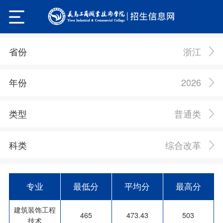
浙江
省份
2026
年份
普通类
类型
综合改革
科类
专业
最低分
平均分
最高分
建筑装饰工程
465
473.43
503
技术